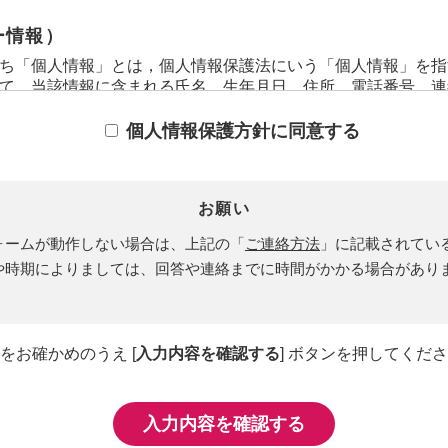
ー情報）
ち「個人情報」とは，個人情報保護法にいう「個人情報」を指
て，当該情報に含まれる氏名，生年月日，住所，電話番号，連
きる情報を指します。
ち「履歴情報および特性情報」とは，上記に定める「個人情報
個人情報保護方針に同意する
スやご購入いただいた商品，ご覧になったページや広告の履歴
用日時，ご利用の方法，ご利用環境，郵便番号や性別，職業，
位置情報，端末の個体識別情報などを指します。
お願い
ー情報の収集方法）
ォームが動作しない場合は、上記の「
ご連絡方法
」に記載されてい
用登録をする際に氏名，生年月日，住所，電話番号，メールア
や時期によりましては、回答や連絡までに時間がかかる場合があり
，運転免許証番号などの個人情報をお尋ねすることがあります
たユーザーの個人情報を含む取引記録や，決済に関する情報を
先などを含みます。以下，｢提携先｣といいます。）などから
いて，利用したサービスやソフトウエア，購入した商品，閲覧
をお確かめのうえ [
入力内容を確認する
] ボタンを押してくだ
ワード，利用日時，利用方法，利用環境（携帯端末を通じてご
ての各種設定情報なども含みます），IPアドレス，クッキー
情報および特性情報を，ユーザーが当社や提携先のサービスを
。