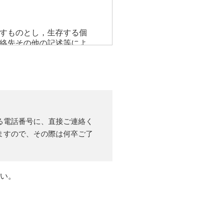
すものとし，生存する個
絡先その他の記述等によ
」以外のものをいい，ご
，ユーザーが検索された
年齢，ユーザーのIPアド
る電話番号に、直接ご連絡く
ドレス，銀行口座番号，
ますので、その際は何卒ご了
。また，ユーザーと提携
当社の提携先（情報提供
収集することがあります。
したページや広告の履
さい。
利用の場合の当該端末の
情報，位置情報，端末の個
利用しまたはページを閲