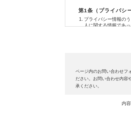
第1条（プライバシ
プライバシー情報のう
人に関する情報であっ
り特定の個人を識別で
プライバシー情報のう
利用いただいたサービ
検索キーワード，ご利
レス，クッキー情報，
第２条（プライバシ
ページ内のお問い合わせフ
当社は，ユーザーが利
ださい。お問い合わせ内容
クレジットカード番号
承ください。
先などとの間でなされ
元，広告主，広告配信
当社は，ユーザーにつ
内容
歴，検索した検索キー
通信状態，利用に際し
体識別情報などの履歴
覧する際に収集します