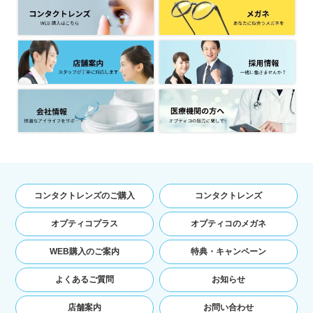
てご利用の場合の当該端末の通信状態，利用に
際しての各種設定情報なども含みます），IPア
ドレス，クッキー情報，位置情報，端末の個体
識別情報などの履歴情報および特性情報を，ユ
ーザーが当社や提携先のサービスを利用しまた
はページを閲覧する際に収集します。
第３条（個人情報を収集・利用する目
的）
当社が個人情報を収集・利用する目的は，以下の
とおりです。
ユーザーに自分の登録情報の閲覧や修正，利用
コンタクトレンズのご購入
コンタクトレンズ
状況の閲覧を行っていただくために，氏名，住
所，連絡先，支払方法などの登録情報，利用さ
オプティコプラス
オプティコのメガネ
れたサービスや購入された商品，およびそれら
の代金などに関する情報を表示する目的
WEB購入のご案内
特典・キャンペーン
ユーザーにお知らせや連絡をするためにメール
アドレスを利用する場合やユーザーに商品を送
よくあるご質問
お知らせ
付したり必要に応じて連絡したりするため，氏
名や住所などの連絡先情報を利用する目的
店舗案内
お問い合わせ