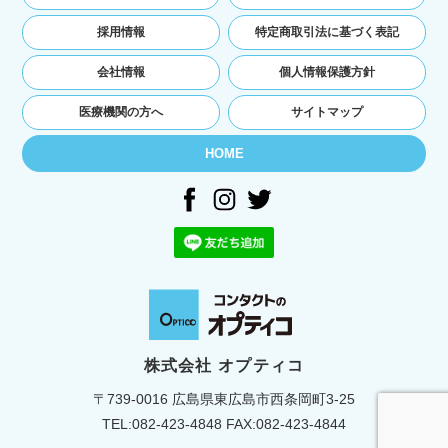
ユーザーの本人確認を行うために，氏名，生年
月日，住所，電話番号，銀行口座番号，クレジ
採用情報
特定商取引法に基づく表記
ットカード番号，運転免許証番号，配達証明付
き郵便の到達結果などの情報を利用する目的
会社情報
個人情報保護方針
ユーザーに代金を請求するために，購入された
商品名や数量，利用されたサービスの種類や期
医療機関の方へ
サイトマップ
間，回数，請求金額，氏名，住所，銀行口座番
号やクレジットカード番号などの支払に関する
HOME
情報などを利用する目的
ユーザーが簡便にデータを入力できるようにす
るために，当社に登録されている情報を入力画
面に表示させたり，ユーザーのご指示に基づい
て他のサービスなど（提携先が提供するものも
含みます）に転送したりする目的
代金の支払を遅滞したり第三者に損害を発生さ
せたりするなど，本サービスの利用規約に違反
したユーザーや，不正・不当な目的でサービス
を利用しようとするユーザーの利用をお断りす
株式会社 オプティコ
るために，利用態様，氏名や住所など個人を特
〒739-0016 広島県東広島市西条岡町3-25
定するための情報を利用する目的
ユーザーからのお問い合わせに対応するため
TEL:
082-423-4848
FAX:082-423-4844
に，お問い合わせ内容や代金の請求に関する情