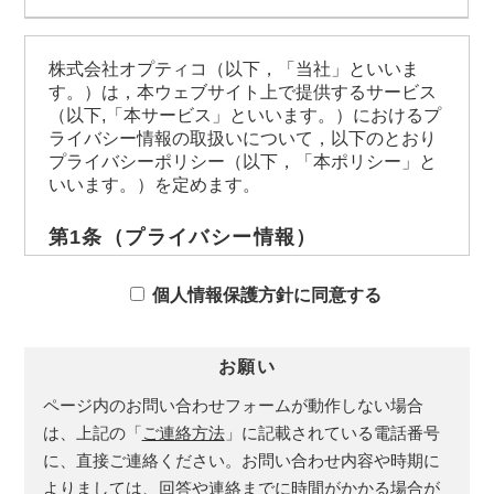
株式会社オプティコ（以下，「当社」といいま
す。）は，本ウェブサイト上で提供するサービス
（以下,「本サービス」といいます。）におけるプ
ライバシー情報の取扱いについて，以下のとおり
プライバシーポリシー（以下，「本ポリシー」と
いいます。）を定めます。
第1条（プライバシー情報）
プライバシー情報のうち「個人情報」とは，個
人情報保護法にいう「個人情報」を指すものと
個人情報保護方針に同意する
し，生存する個人に関する情報であって，当該
情報に含まれる氏名，生年月日，住所，電話番
号，連絡先その他の記述等により特定の個人を
お願い
識別できる情報を指します。
ページ内のお問い合わせフォームが動作しない場合
プライバシー情報のうち「履歴情報および特性
情報」とは，上記に定める「個人情報」以外の
は、上記の「
ご連絡方法
」に記載されている電話番号
ものをいい，ご利用いただいたサービスやご購
に、直接ご連絡ください。お問い合わせ内容や時期に
入いただいた商品，ご覧になったページや広告
よりましては、回答や連絡までに時間がかかる場合が