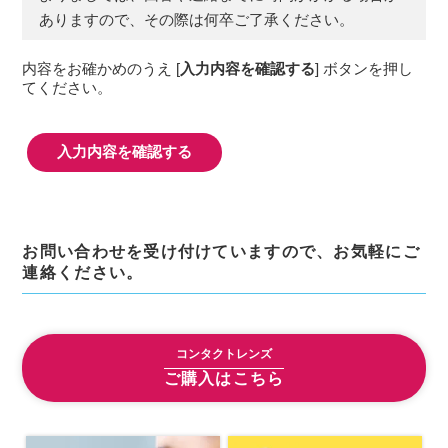
の履歴，ユーザーが検索された検索キーワー
ありますので、その際は何卒ご了承ください。
ド，ご利用日時，ご利用の方法，ご利用環境，
郵便番号や性別，職業，年齢，ユーザーのIPア
内容をお確かめのうえ [
入力内容を確認する
] ボタンを押し
ドレス，クッキー情報，位置情報，端末の個体
てください。
識別情報などを指します。
第２条（プライバシー情報の収集方法）
当社は，ユーザーが利用登録をする際に氏名，
生年月日，住所，電話番号，メールアドレス，
銀行口座番号，クレジットカード番号，運転免
許証番号などの個人情報をお尋ねすることがあ
ります。また，ユーザーと提携先などとの間で
お問い合わせを受け付けていますので、お気軽にご
なされたユーザーの個人情報を含む取引記録
連絡ください。
や，決済に関する情報を当社の提携先（情報提
供元，広告主，広告配信先などを含みます。以
下，｢提携先｣といいます。）などから収集する
コンタクトレンズ
ことがあります。
当社は，ユーザーについて，利用したサービス
ご購入はこちら
やソフトウエア，購入した商品，閲覧したペー
ジや広告の履歴，検索した検索キーワード，利
用日時，利用方法，利用環境（携帯端末を通じ