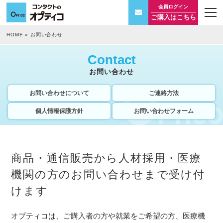
会員ログイン
t
ご購入はこちら
o
g
g
HOME
»
お問い合わせ
l
e
n
Contact
a
v
お問い合わせ
i
g
a
お問い合わせについて
ご連絡方法
t
i
個人情報保護方針
お問い合わせフォーム
o
n
商品・通信販売から人材採用・医療
機関の方のお問い合わせまで受け付
けます
オプティコは、ご購入者の方や就業をご希望の方、医療機