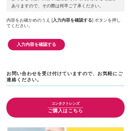
の履歴，ユーザーが検索された検索キーワー
ありますので、その際は何卒ご了承ください。
ド，ご利用日時，ご利用の方法，ご利用環境，
郵便番号や性別，職業，年齢，ユーザーのIPア
内容をお確かめのうえ [
入力内容を確認する
] ボタンを押し
ドレス，クッキー情報，位置情報，端末の個体
てください。
識別情報などを指します。
第２条（プライバシー情報の収集方法）
当社は，ユーザーが利用登録をする際に氏名，
生年月日，住所，電話番号，メールアドレス，
銀行口座番号，クレジットカード番号，運転免
許証番号などの個人情報をお尋ねすることがあ
ります。また，ユーザーと提携先などとの間で
お問い合わせを受け付けていますので、お気軽にご
なされたユーザーの個人情報を含む取引記録
連絡ください。
や，決済に関する情報を当社の提携先（情報提
供元，広告主，広告配信先などを含みます。以
下，｢提携先｣といいます。）などから収集する
コンタクトレンズ
ことがあります。
当社は，ユーザーについて，利用したサービス
ご購入はこちら
やソフトウエア，購入した商品，閲覧したペー
ジや広告の履歴，検索した検索キーワード，利
用日時，利用方法，利用環境（携帯端末を通じ