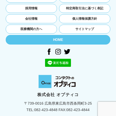
ユーザーの本人確認を行うために，氏名，生年
月日，住所，電話番号，銀行口座番号，クレジ
採用情報
特定商取引法に基づく表記
ットカード番号，運転免許証番号，配達証明付
き郵便の到達結果などの情報を利用する目的
会社情報
個人情報保護方針
ユーザーに代金を請求するために，購入された
商品名や数量，利用されたサービスの種類や期
医療機関の方へ
サイトマップ
間，回数，請求金額，氏名，住所，銀行口座番
号やクレジットカード番号などの支払に関する
HOME
情報などを利用する目的
ユーザーが簡便にデータを入力できるようにす
るために，当社に登録されている情報を入力画
面に表示させたり，ユーザーのご指示に基づい
て他のサービスなど（提携先が提供するものも
含みます）に転送したりする目的
代金の支払を遅滞したり第三者に損害を発生さ
せたりするなど，本サービスの利用規約に違反
したユーザーや，不正・不当な目的でサービス
を利用しようとするユーザーの利用をお断りす
株式会社 オプティコ
るために，利用態様，氏名や住所など個人を特
〒739-0016 広島県東広島市西条岡町3-25
定するための情報を利用する目的
ユーザーからのお問い合わせに対応するため
TEL:
082-423-4848
FAX:082-423-4844
に，お問い合わせ内容や代金の請求に関する情