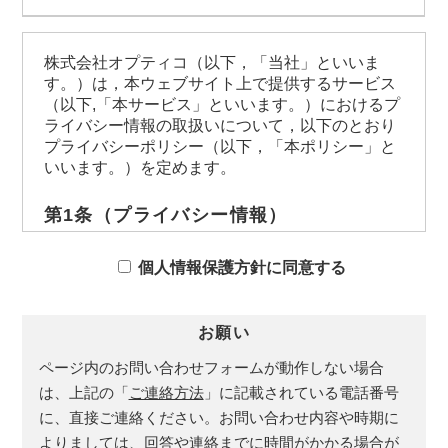
株式会社オプティコ（以下，「当社」といいま
す。）は，本ウェブサイト上で提供するサービス
（以下,「本サービス」といいます。）におけるプ
ライバシー情報の取扱いについて，以下のとおり
プライバシーポリシー（以下，「本ポリシー」と
いいます。）を定めます。
第1条（プライバシー情報）
プライバシー情報のうち「個人情報」とは，個
人情報保護法にいう「個人情報」を指すものと
個人情報保護方針に同意する
し，生存する個人に関する情報であって，当該
情報に含まれる氏名，生年月日，住所，電話番
号，連絡先その他の記述等により特定の個人を
お願い
識別できる情報を指します。
ページ内のお問い合わせフォームが動作しない場合
プライバシー情報のうち「履歴情報および特性
情報」とは，上記に定める「個人情報」以外の
は、上記の「
ご連絡方法
」に記載されている電話番号
ものをいい，ご利用いただいたサービスやご購
に、直接ご連絡ください。お問い合わせ内容や時期に
入いただいた商品，ご覧になったページや広告
よりましては、回答や連絡までに時間がかかる場合が