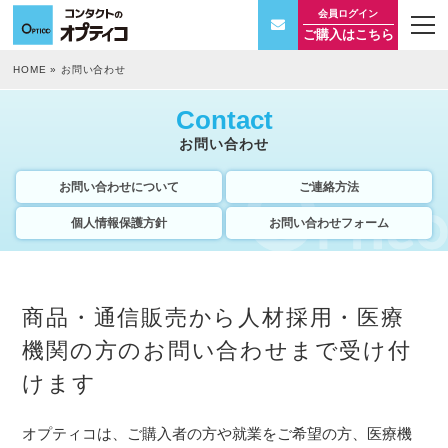
会員ログイン
t
ご購入はこちら
o
g
g
HOME
»
お問い合わせ
l
e
n
Contact
a
v
お問い合わせ
i
g
a
お問い合わせについて
ご連絡方法
t
i
個人情報保護方針
お問い合わせフォーム
o
n
商品・通信販売から人材採用・医療
機関の方のお問い合わせまで受け付
けます
オプティコは、ご購入者の方や就業をご希望の方、医療機