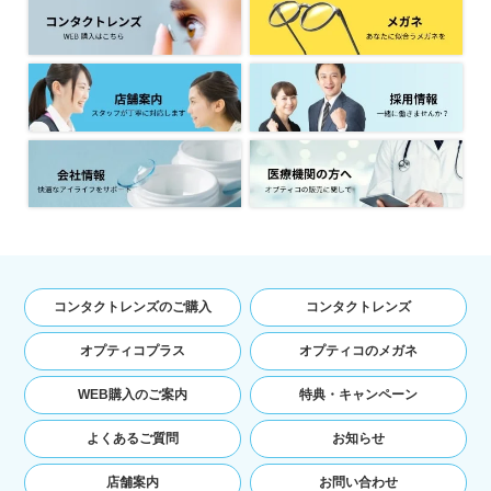
てご利用の場合の当該端末の通信状態，利用に
際しての各種設定情報なども含みます），IPア
ドレス，クッキー情報，位置情報，端末の個体
識別情報などの履歴情報および特性情報を，ユ
ーザーが当社や提携先のサービスを利用しまた
はページを閲覧する際に収集します。
第３条（個人情報を収集・利用する目
的）
当社が個人情報を収集・利用する目的は，以下の
とおりです。
ユーザーに自分の登録情報の閲覧や修正，利用
コンタクトレンズのご購入
コンタクトレンズ
状況の閲覧を行っていただくために，氏名，住
所，連絡先，支払方法などの登録情報，利用さ
オプティコプラス
オプティコのメガネ
れたサービスや購入された商品，およびそれら
の代金などに関する情報を表示する目的
WEB購入のご案内
特典・キャンペーン
ユーザーにお知らせや連絡をするためにメール
アドレスを利用する場合やユーザーに商品を送
よくあるご質問
お知らせ
付したり必要に応じて連絡したりするため，氏
名や住所などの連絡先情報を利用する目的
店舗案内
お問い合わせ