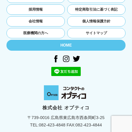
ユーザーの本人確認を行うために，氏名，生年
月日，住所，電話番号，銀行口座番号，クレジ
採用情報
特定商取引法に基づく表記
ットカード番号，運転免許証番号，配達証明付
き郵便の到達結果などの情報を利用する目的
会社情報
個人情報保護方針
ユーザーに代金を請求するために，購入された
商品名や数量，利用されたサービスの種類や期
医療機関の方へ
サイトマップ
間，回数，請求金額，氏名，住所，銀行口座番
号やクレジットカード番号などの支払に関する
HOME
情報などを利用する目的
ユーザーが簡便にデータを入力できるようにす
るために，当社に登録されている情報を入力画
面に表示させたり，ユーザーのご指示に基づい
て他のサービスなど（提携先が提供するものも
含みます）に転送したりする目的
代金の支払を遅滞したり第三者に損害を発生さ
せたりするなど，本サービスの利用規約に違反
したユーザーや，不正・不当な目的でサービス
を利用しようとするユーザーの利用をお断りす
株式会社 オプティコ
るために，利用態様，氏名や住所など個人を特
〒739-0016 広島県東広島市西条岡町3-25
定するための情報を利用する目的
ユーザーからのお問い合わせに対応するため
TEL:
082-423-4848
FAX:082-423-4844
に，お問い合わせ内容や代金の請求に関する情