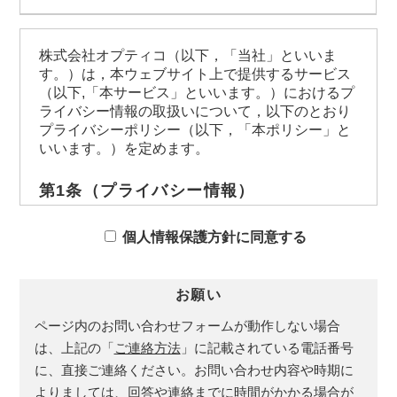
株式会社オプティコ（以下，「当社」といいま
す。）は，本ウェブサイト上で提供するサービス
（以下,「本サービス」といいます。）におけるプ
ライバシー情報の取扱いについて，以下のとおり
プライバシーポリシー（以下，「本ポリシー」と
いいます。）を定めます。
第1条（プライバシー情報）
プライバシー情報のうち「個人情報」とは，個
人情報保護法にいう「個人情報」を指すものと
個人情報保護方針に同意する
し，生存する個人に関する情報であって，当該
情報に含まれる氏名，生年月日，住所，電話番
号，連絡先その他の記述等により特定の個人を
お願い
識別できる情報を指します。
ページ内のお問い合わせフォームが動作しない場合
プライバシー情報のうち「履歴情報および特性
情報」とは，上記に定める「個人情報」以外の
は、上記の「
ご連絡方法
」に記載されている電話番号
ものをいい，ご利用いただいたサービスやご購
に、直接ご連絡ください。お問い合わせ内容や時期に
入いただいた商品，ご覧になったページや広告
よりましては、回答や連絡までに時間がかかる場合が