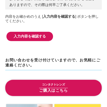
の履歴，ユーザーが検索された検索キーワー
ありますので、その際は何卒ご了承ください。
ド，ご利用日時，ご利用の方法，ご利用環境，
郵便番号や性別，職業，年齢，ユーザーのIPア
内容をお確かめのうえ [
入力内容を確認する
] ボタンを押し
ドレス，クッキー情報，位置情報，端末の個体
てください。
識別情報などを指します。
第２条（プライバシー情報の収集方法）
当社は，ユーザーが利用登録をする際に氏名，
生年月日，住所，電話番号，メールアドレス，
銀行口座番号，クレジットカード番号，運転免
許証番号などの個人情報をお尋ねすることがあ
ります。また，ユーザーと提携先などとの間で
お問い合わせを受け付けていますので、お気軽にご
なされたユーザーの個人情報を含む取引記録
連絡ください。
や，決済に関する情報を当社の提携先（情報提
供元，広告主，広告配信先などを含みます。以
下，｢提携先｣といいます。）などから収集する
コンタクトレンズ
ことがあります。
当社は，ユーザーについて，利用したサービス
ご購入はこちら
やソフトウエア，購入した商品，閲覧したペー
ジや広告の履歴，検索した検索キーワード，利
用日時，利用方法，利用環境（携帯端末を通じ