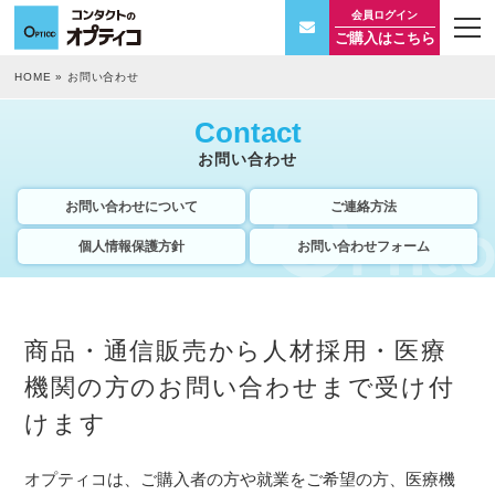
会員ログイン
t
ご購入はこちら
o
g
g
HOME
»
お問い合わせ
l
e
n
Contact
a
v
お問い合わせ
i
g
a
お問い合わせについて
ご連絡方法
t
i
個人情報保護方針
お問い合わせフォーム
o
n
商品・通信販売から人材採用・医療
機関の方のお問い合わせまで受け付
けます
オプティコは、ご購入者の方や就業をご希望の方、医療機