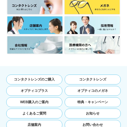
てご利用の場合の当該端末の通信状態，利用に
際しての各種設定情報なども含みます），IPア
ドレス，クッキー情報，位置情報，端末の個体
識別情報などの履歴情報および特性情報を，ユ
ーザーが当社や提携先のサービスを利用しまた
はページを閲覧する際に収集します。
第３条（個人情報を収集・利用する目
的）
当社が個人情報を収集・利用する目的は，以下の
とおりです。
ユーザーに自分の登録情報の閲覧や修正，利用
コンタクトレンズのご購入
コンタクトレンズ
状況の閲覧を行っていただくために，氏名，住
所，連絡先，支払方法などの登録情報，利用さ
オプティコプラス
オプティコのメガネ
れたサービスや購入された商品，およびそれら
の代金などに関する情報を表示する目的
WEB購入のご案内
特典・キャンペーン
ユーザーにお知らせや連絡をするためにメール
アドレスを利用する場合やユーザーに商品を送
よくあるご質問
お知らせ
付したり必要に応じて連絡したりするため，氏
名や住所などの連絡先情報を利用する目的
店舗案内
お問い合わせ