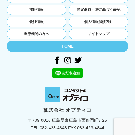
ユーザーの本人確認を行うために，氏名，生年
月日，住所，電話番号，銀行口座番号，クレジ
採用情報
特定商取引法に基づく表記
ットカード番号，運転免許証番号，配達証明付
き郵便の到達結果などの情報を利用する目的
会社情報
個人情報保護方針
ユーザーに代金を請求するために，購入された
商品名や数量，利用されたサービスの種類や期
医療機関の方へ
サイトマップ
間，回数，請求金額，氏名，住所，銀行口座番
号やクレジットカード番号などの支払に関する
HOME
情報などを利用する目的
ユーザーが簡便にデータを入力できるようにす
るために，当社に登録されている情報を入力画
面に表示させたり，ユーザーのご指示に基づい
て他のサービスなど（提携先が提供するものも
含みます）に転送したりする目的
代金の支払を遅滞したり第三者に損害を発生さ
せたりするなど，本サービスの利用規約に違反
したユーザーや，不正・不当な目的でサービス
を利用しようとするユーザーの利用をお断りす
株式会社 オプティコ
るために，利用態様，氏名や住所など個人を特
〒739-0016 広島県東広島市西条岡町3-25
定するための情報を利用する目的
ユーザーからのお問い合わせに対応するため
TEL:
082-423-4848
FAX:082-423-4844
に，お問い合わせ内容や代金の請求に関する情