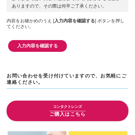
の履歴，ユーザーが検索された検索キーワー
ありますので、その際は何卒ご了承ください。
ド，ご利用日時，ご利用の方法，ご利用環境，
郵便番号や性別，職業，年齢，ユーザーのIPア
内容をお確かめのうえ [
入力内容を確認する
] ボタンを押し
ドレス，クッキー情報，位置情報，端末の個体
てください。
識別情報などを指します。
第２条（プライバシー情報の収集方法）
当社は，ユーザーが利用登録をする際に氏名，
生年月日，住所，電話番号，メールアドレス，
銀行口座番号，クレジットカード番号，運転免
許証番号などの個人情報をお尋ねすることがあ
ります。また，ユーザーと提携先などとの間で
お問い合わせを受け付けていますので、お気軽にご
なされたユーザーの個人情報を含む取引記録
連絡ください。
や，決済に関する情報を当社の提携先（情報提
供元，広告主，広告配信先などを含みます。以
下，｢提携先｣といいます。）などから収集する
コンタクトレンズ
ことがあります。
当社は，ユーザーについて，利用したサービス
ご購入はこちら
やソフトウエア，購入した商品，閲覧したペー
ジや広告の履歴，検索した検索キーワード，利
用日時，利用方法，利用環境（携帯端末を通じ