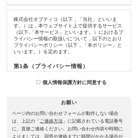
株式会社オプティコ（以下，「当社」といいま
す。）は，本ウェブサイト上で提供するサービス
（以下,「本サービス」といいます。）におけるプ
ライバシー情報の取扱いについて，以下のとおり
プライバシーポリシー（以下，「本ポリシー」と
いいます。）を定めます。
第1条（プライバシー情報）
プライバシー情報のうち「個人情報」とは，個
人情報保護法にいう「個人情報」を指すものと
個人情報保護方針に同意する
し，生存する個人に関する情報であって，当該
情報に含まれる氏名，生年月日，住所，電話番
号，連絡先その他の記述等により特定の個人を
お願い
識別できる情報を指します。
ページ内のお問い合わせフォームが動作しない場合
プライバシー情報のうち「履歴情報および特性
情報」とは，上記に定める「個人情報」以外の
は、上記の「
ご連絡方法
」に記載されている電話番号
ものをいい，ご利用いただいたサービスやご購
に、直接ご連絡ください。お問い合わせ内容や時期に
入いただいた商品，ご覧になったページや広告
よりましては、回答や連絡までに時間がかかる場合が