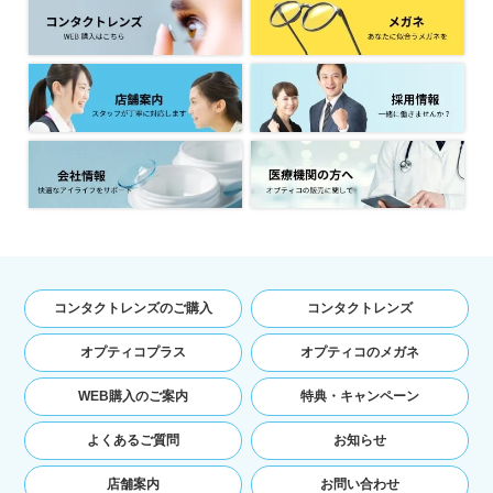
てご利用の場合の当該端末の通信状態，利用に
際しての各種設定情報なども含みます），IPア
ドレス，クッキー情報，位置情報，端末の個体
識別情報などの履歴情報および特性情報を，ユ
ーザーが当社や提携先のサービスを利用しまた
はページを閲覧する際に収集します。
第３条（個人情報を収集・利用する目
的）
当社が個人情報を収集・利用する目的は，以下の
とおりです。
ユーザーに自分の登録情報の閲覧や修正，利用
コンタクトレンズのご購入
コンタクトレンズ
状況の閲覧を行っていただくために，氏名，住
所，連絡先，支払方法などの登録情報，利用さ
オプティコプラス
オプティコのメガネ
れたサービスや購入された商品，およびそれら
の代金などに関する情報を表示する目的
WEB購入のご案内
特典・キャンペーン
ユーザーにお知らせや連絡をするためにメール
アドレスを利用する場合やユーザーに商品を送
よくあるご質問
お知らせ
付したり必要に応じて連絡したりするため，氏
名や住所などの連絡先情報を利用する目的
店舗案内
お問い合わせ