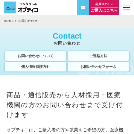
会員ログイン
t
ご購入はこちら
o
g
g
HOME
»
お問い合わせ
l
e
n
Contact
a
v
お問い合わせ
i
g
a
お問い合わせについて
ご連絡方法
t
i
個人情報保護方針
お問い合わせフォーム
o
n
商品・通信販売から人材採用・医療
機関の方のお問い合わせまで受け付
けます
オプティコは、ご購入者の方や就業をご希望の方、医療機