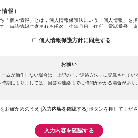
ー情報）
ち「個人情報」とは，個人情報保護法にいう「個人情報」を指
て，当該情報に含まれる氏名，生年月日，住所，電話番号，連
きる情報を指します。
ち「履歴情報および特性情報」とは，上記に定める「個人情報
個人情報保護方針に同意する
スやご購入いただいた商品，ご覧になったページや広告の履歴
用日時，ご利用の方法，ご利用環境，郵便番号や性別，職業，
位置情報，端末の個体識別情報などを指します。
お願い
ー情報の収集方法）
ォームが動作しない場合は、上記の「
ご連絡方法
」に記載されてい
用登録をする際に氏名，生年月日，住所，電話番号，メールア
や時期によりましては、回答や連絡までに時間がかかる場合があり
，運転免許証番号などの個人情報をお尋ねすることがあります
たユーザーの個人情報を含む取引記録や，決済に関する情報を
先などを含みます。以下，｢提携先｣といいます。）などから
いて，利用したサービスやソフトウエア，購入した商品，閲覧
をお確かめのうえ [
入力内容を確認する
] ボタンを押してくだ
ワード，利用日時，利用方法，利用環境（携帯端末を通じてご
ての各種設定情報なども含みます），IPアドレス，クッキー
情報および特性情報を，ユーザーが当社や提携先のサービスを
。