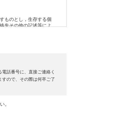
すものとし，生存する個
絡先その他の記述等によ
」以外のものをいい，ご
，ユーザーが検索された
年齢，ユーザーのIPアド
る電話番号に、直接ご連絡く
ドレス，銀行口座番号，
ますので、その際は何卒ご了
。また，ユーザーと提携
当社の提携先（情報提供
収集することがあります。
したページや広告の履
さい。
利用の場合の当該端末の
情報，位置情報，端末の個
利用しまたはページを閲