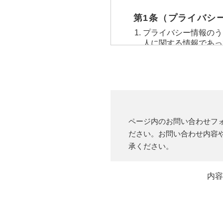
第1条（プライバシ
プライバシー情報のう
人に関する情報であっ
り特定の個人を識別で
プライバシー情報のう
利用いただいたサービ
検索キーワード，ご利
レス，クッキー情報，
第２条（プライバシ
ページ内のお問い合わせフ
当社は，ユーザーが利
ださい。お問い合わせ内容
クレジットカード番号
承ください。
先などとの間でなされ
元，広告主，広告配信
当社は，ユーザーにつ
内容
歴，検索した検索キー
通信状態，利用に際し
体識別情報などの履歴
覧する際に収集します