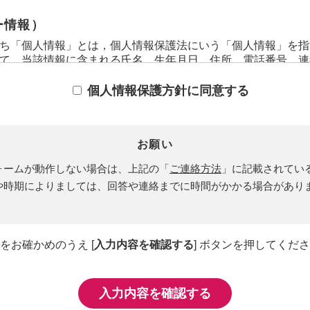
ー情報）
ち「個人情報」とは，個人情報保護法にいう「個人情報」を指
て，当該情報に含まれる氏名，生年月日，住所，電話番号，連
きる情報を指します。
ち「履歴情報および特性情報」とは，上記に定める「個人情報
個人情報保護方針に同意する
スやご購入いただいた商品，ご覧になったページや広告の履歴
用日時，ご利用の方法，ご利用環境，郵便番号や性別，職業，
位置情報，端末の個体識別情報などを指します。
お願い
ー情報の収集方法）
ォームが動作しない場合は、上記の「
ご連絡方法
」に記載されてい
用登録をする際に氏名，生年月日，住所，電話番号，メールア
や時期によりましては、回答や連絡までに時間がかかる場合があり
，運転免許証番号などの個人情報をお尋ねすることがあります
たユーザーの個人情報を含む取引記録や，決済に関する情報を
先などを含みます。以下，｢提携先｣といいます。）などから
いて，利用したサービスやソフトウエア，購入した商品，閲覧
をお確かめのうえ [
入力内容を確認する
] ボタンを押してくだ
ワード，利用日時，利用方法，利用環境（携帯端末を通じてご
ての各種設定情報なども含みます），IPアドレス，クッキー
情報および特性情報を，ユーザーが当社や提携先のサービスを
。