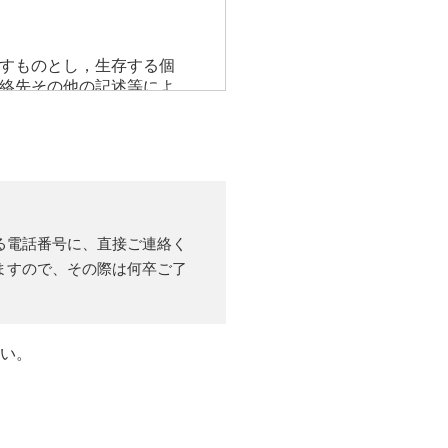
すものとし，生存する個
絡先その他の記述等によ
」以外のものをいい，ご
，ユーザーが検索された
年齢，ユーザーのIPアド
る電話番号に、直接ご連絡く
ドレス，銀行口座番号，
ますので、その際は何卒ご了
。また，ユーザーと提携
当社の提携先（情報提供
収集することがあります。
したページや広告の履
さい。
利用の場合の当該端末の
情報，位置情報，端末の個
利用しまたはページを閲