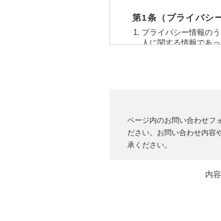
第1条（プライバシ
プライバシー情報のう
人に関する情報であっ
り特定の個人を識別で
プライバシー情報のう
利用いただいたサービ
検索キーワード，ご利
レス，クッキー情報，
第２条（プライバシ
ページ内のお問い合わせフ
当社は，ユーザーが利
ださい。お問い合わせ内容
クレジットカード番号
承ください。
先などとの間でなされ
元，広告主，広告配信
当社は，ユーザーにつ
内容
歴，検索した検索キー
通信状態，利用に際し
体識別情報などの履歴
覧する際に収集します