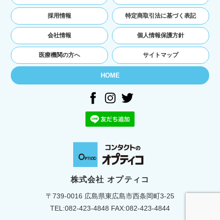
ユーザーの本人確認を行うために，氏名，生年
月日，住所，電話番号，銀行口座番号，クレジ
採用情報
特定商取引法に基づく表記
ットカード番号，運転免許証番号，配達証明付
き郵便の到達結果などの情報を利用する目的
会社情報
個人情報保護方針
ユーザーに代金を請求するために，購入された
商品名や数量，利用されたサービスの種類や期
医療機関の方へ
サイトマップ
間，回数，請求金額，氏名，住所，銀行口座番
号やクレジットカード番号などの支払に関する
HOME
情報などを利用する目的
ユーザーが簡便にデータを入力できるようにす
るために，当社に登録されている情報を入力画
面に表示させたり，ユーザーのご指示に基づい
て他のサービスなど（提携先が提供するものも
含みます）に転送したりする目的
代金の支払を遅滞したり第三者に損害を発生さ
せたりするなど，本サービスの利用規約に違反
したユーザーや，不正・不当な目的でサービス
を利用しようとするユーザーの利用をお断りす
株式会社 オプティコ
るために，利用態様，氏名や住所など個人を特
〒739-0016 広島県東広島市西条岡町3-25
定するための情報を利用する目的
ユーザーからのお問い合わせに対応するため
TEL:
082-423-4848
FAX:082-423-4844
に，お問い合わせ内容や代金の請求に関する情