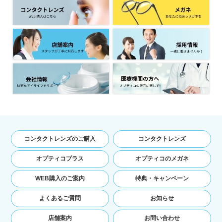
てご利用の場合の当該端末の通信状態，利用に
際しての各種設定情報なども含みます），IPア
ドレス，クッキー情報，位置情報，端末の個体
識別情報などの履歴情報および特性情報を，ユ
ーザーが当社や提携先のサービスを利用しまた
はページを閲覧する際に収集します。
第３条（個人情報を収集・利用する目
的）
当社が個人情報を収集・利用する目的は，以下の
とおりです。
ユーザーに自分の登録情報の閲覧や修正，利用
コンタクトレンズのご購入
コンタクトレンズ
状況の閲覧を行っていただくために，氏名，住
所，連絡先，支払方法などの登録情報，利用さ
オプティコプラス
オプティコのメガネ
れたサービスや購入された商品，およびそれら
の代金などに関する情報を表示する目的
WEB購入のご案内
特典・キャンペーン
ユーザーにお知らせや連絡をするためにメール
アドレスを利用する場合やユーザーに商品を送
よくあるご質問
お知らせ
付したり必要に応じて連絡したりするため，氏
名や住所などの連絡先情報を利用する目的
店舗案内
お問い合わせ