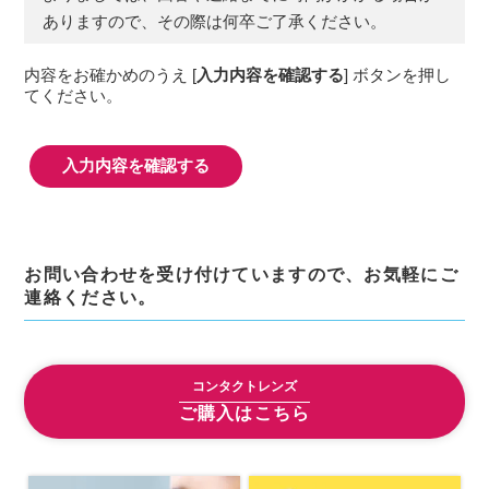
の履歴，ユーザーが検索された検索キーワー
ありますので、その際は何卒ご了承ください。
ド，ご利用日時，ご利用の方法，ご利用環境，
郵便番号や性別，職業，年齢，ユーザーのIPア
内容をお確かめのうえ [
入力内容を確認する
] ボタンを押し
ドレス，クッキー情報，位置情報，端末の個体
てください。
識別情報などを指します。
第２条（プライバシー情報の収集方法）
当社は，ユーザーが利用登録をする際に氏名，
生年月日，住所，電話番号，メールアドレス，
銀行口座番号，クレジットカード番号，運転免
許証番号などの個人情報をお尋ねすることがあ
ります。また，ユーザーと提携先などとの間で
お問い合わせを受け付けていますので、お気軽にご
なされたユーザーの個人情報を含む取引記録
連絡ください。
や，決済に関する情報を当社の提携先（情報提
供元，広告主，広告配信先などを含みます。以
下，｢提携先｣といいます。）などから収集する
コンタクトレンズ
ことがあります。
当社は，ユーザーについて，利用したサービス
ご購入はこちら
やソフトウエア，購入した商品，閲覧したペー
ジや広告の履歴，検索した検索キーワード，利
用日時，利用方法，利用環境（携帯端末を通じ