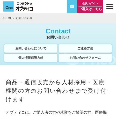
会員ログイン
t
ご購入はこちら
o
g
g
HOME
»
お問い合わせ
l
e
n
Contact
a
v
お問い合わせ
i
g
a
お問い合わせについて
ご連絡方法
t
i
個人情報保護方針
お問い合わせフォーム
o
n
商品・通信販売から人材採用・医療
機関の方のお問い合わせまで受け付
けます
オプティコは、ご購入者の方や就業をご希望の方、医療機