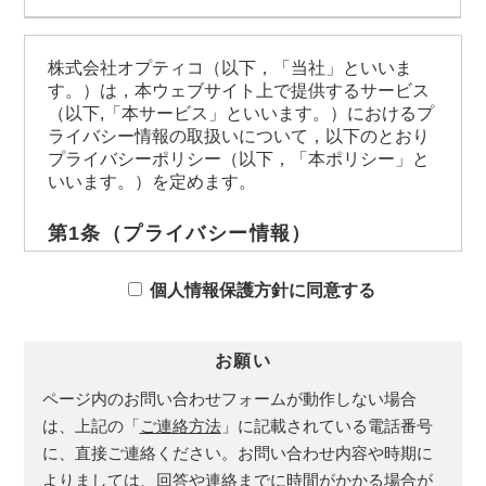
株式会社オプティコ（以下，「当社」といいま
す。）は，本ウェブサイト上で提供するサービス
（以下,「本サービス」といいます。）におけるプ
ライバシー情報の取扱いについて，以下のとおり
プライバシーポリシー（以下，「本ポリシー」と
いいます。）を定めます。
第1条（プライバシー情報）
プライバシー情報のうち「個人情報」とは，個
人情報保護法にいう「個人情報」を指すものと
個人情報保護方針に同意する
し，生存する個人に関する情報であって，当該
情報に含まれる氏名，生年月日，住所，電話番
号，連絡先その他の記述等により特定の個人を
お願い
識別できる情報を指します。
ページ内のお問い合わせフォームが動作しない場合
プライバシー情報のうち「履歴情報および特性
情報」とは，上記に定める「個人情報」以外の
は、上記の「
ご連絡方法
」に記載されている電話番号
ものをいい，ご利用いただいたサービスやご購
に、直接ご連絡ください。お問い合わせ内容や時期に
入いただいた商品，ご覧になったページや広告
よりましては、回答や連絡までに時間がかかる場合が