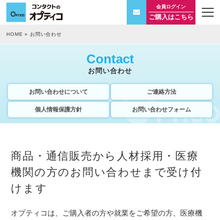
会員ログイン
t
ご購入はこちら
o
g
g
HOME
»
お問い合わせ
l
e
n
Contact
a
v
お問い合わせ
i
g
a
お問い合わせについて
ご連絡方法
t
i
個人情報保護方針
お問い合わせフォーム
o
n
商品・通信販売から人材採用・医療
機関の方のお問い合わせまで受け付
けます
オプティコは、ご購入者の方や就業をご希望の方、医療機