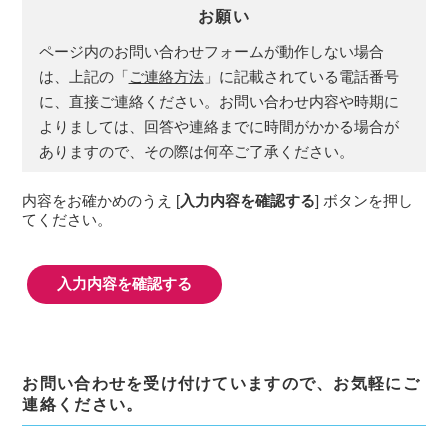
号，連絡先その他の記述等により特定の個人を
お願い
識別できる情報を指します。
ページ内のお問い合わせフォームが動作しない場合
プライバシー情報のうち「履歴情報および特性
情報」とは，上記に定める「個人情報」以外の
は、上記の「
ご連絡方法
」に記載されている電話番号
ものをいい，ご利用いただいたサービスやご購
に、直接ご連絡ください。お問い合わせ内容や時期に
入いただいた商品，ご覧になったページや広告
よりましては、回答や連絡までに時間がかかる場合が
の履歴，ユーザーが検索された検索キーワー
ありますので、その際は何卒ご了承ください。
ド，ご利用日時，ご利用の方法，ご利用環境，
郵便番号や性別，職業，年齢，ユーザーのIPア
内容をお確かめのうえ [
入力内容を確認する
] ボタンを押し
ドレス，クッキー情報，位置情報，端末の個体
てください。
識別情報などを指します。
第２条（プライバシー情報の収集方法）
当社は，ユーザーが利用登録をする際に氏名，
生年月日，住所，電話番号，メールアドレス，
銀行口座番号，クレジットカード番号，運転免
許証番号などの個人情報をお尋ねすることがあ
ります。また，ユーザーと提携先などとの間で
お問い合わせを受け付けていますので、お気軽にご
なされたユーザーの個人情報を含む取引記録
連絡ください。
や，決済に関する情報を当社の提携先（情報提
供元，広告主，広告配信先などを含みます。以