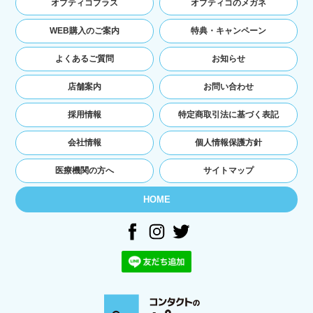
オプティコプラス
オプティコのメガネ
れたサービスや購入された商品，およびそれら
の代金などに関する情報を表示する目的
WEB購入のご案内
特典・キャンペーン
ユーザーにお知らせや連絡をするためにメール
アドレスを利用する場合やユーザーに商品を送
よくあるご質問
お知らせ
付したり必要に応じて連絡したりするため，氏
名や住所などの連絡先情報を利用する目的
店舗案内
お問い合わせ
ユーザーの本人確認を行うために，氏名，生年
月日，住所，電話番号，銀行口座番号，クレジ
採用情報
特定商取引法に基づく表記
ットカード番号，運転免許証番号，配達証明付
き郵便の到達結果などの情報を利用する目的
会社情報
個人情報保護方針
ユーザーに代金を請求するために，購入された
商品名や数量，利用されたサービスの種類や期
医療機関の方へ
サイトマップ
間，回数，請求金額，氏名，住所，銀行口座番
号やクレジットカード番号などの支払に関する
HOME
情報などを利用する目的
ユーザーが簡便にデータを入力できるようにす
るために，当社に登録されている情報を入力画
面に表示させたり，ユーザーのご指示に基づい
て他のサービスなど（提携先が提供するものも
含みます）に転送したりする目的
代金の支払を遅滞したり第三者に損害を発生さ