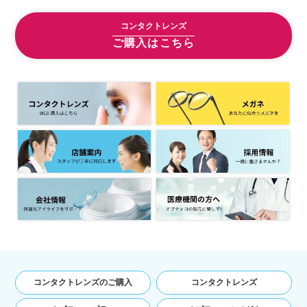
下，｢提携先｣といいます。）などから収集する
コンタクトレンズ
ことがあります。
当社は，ユーザーについて，利用したサービス
ご購入はこちら
やソフトウエア，購入した商品，閲覧したペー
ジや広告の履歴，検索した検索キーワード，利
用日時，利用方法，利用環境（携帯端末を通じ
てご利用の場合の当該端末の通信状態，利用に
際しての各種設定情報なども含みます），IPア
ドレス，クッキー情報，位置情報，端末の個体
識別情報などの履歴情報および特性情報を，ユ
ーザーが当社や提携先のサービスを利用しまた
はページを閲覧する際に収集します。
第３条（個人情報を収集・利用する目
的）
当社が個人情報を収集・利用する目的は，以下の
とおりです。
ユーザーに自分の登録情報の閲覧や修正，利用
コンタクトレンズのご購入
コンタクトレンズ
状況の閲覧を行っていただくために，氏名，住
所，連絡先，支払方法などの登録情報，利用さ