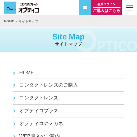
会員ログイン
t
ご購入はこちら
o
g
g
HOME
»
サイトマップ
l
e
n
Site Map
a
v
サイトマップ
i
g
a
t
i
o
HOME
n
コンタクトレンズのご購入
コンタクトレンズ
オプティコプラス
オプティコのメガネ
WEB購入のご案内