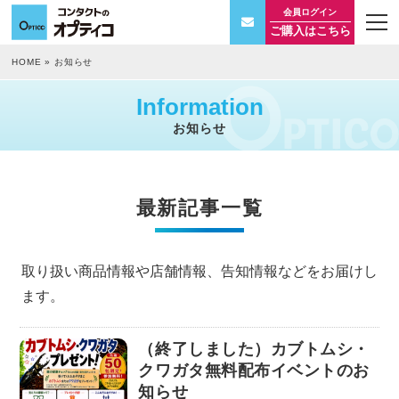
会員ログイン
t
ご購入はこちら
o
g
g
HOME
»
お知らせ
l
e
n
Information
a
v
お知らせ
i
g
a
t
i
最新記事一覧
o
n
取り扱い商品情報や店舗情報、告知情報などをお届けし
ます。
（終了しました）カブトムシ・
クワガタ無料配布イベントのお
知らせ