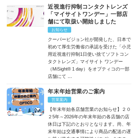
近視進行抑制コンタクトレンズ
「マイサイトワンデー」一部店
舗にて取扱い開始しました
お知らせ
クーパービジョン社が開発した、日本で
初めて厚生労働省の承認を受けた「小児
用近視進行抑制1日使い捨てソフトコン
タクトレンズ」マイサイト ワンデー
（MiSight® 1 day）をオプティコの一部
店舗にて …
年末年始営業のご案内
営業案内
【年末年始各店舗営業のお知らせ】２０
２5年～2026年の年末年始の各店舗の店
休日は下記のとおりとなります。尚、年
末年始は交通事情により商品の配送の遅