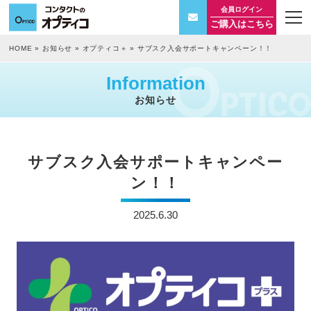
会員ログイン
t
ご購入はこちら
o
g
g
HOME
»
お知らせ
»
オプティコ＋
»
サブスク入会サポートキャンペーン！！
l
e
n
Information
a
v
お知らせ
i
g
a
t
i
サブスク入会サポートキャンペー
o
n
ン！！
2025.6.30