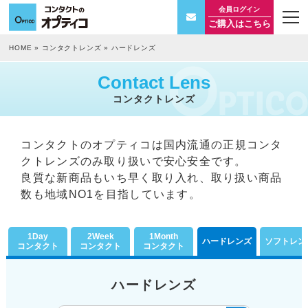
会員ログイン
t
ご購入はこちら
o
g
g
HOME
»
コンタクトレンズ
»
ハードレンズ
l
e
n
Contact Lens
a
v
コンタクトレンズ
i
g
a
t
コンタクトのオプティコは
国内流通の正規コンタ
i
o
クトレンズのみ取り扱いで安心安全です。
n
良質な新商品もいち早く取り入れ、取り扱い商品
数も地域NO1を目指しています。
1Day
2Week
1Month
ハードレンズ
ソフトレン
コンタクト
コンタクト
コンタクト
ハードレンズ