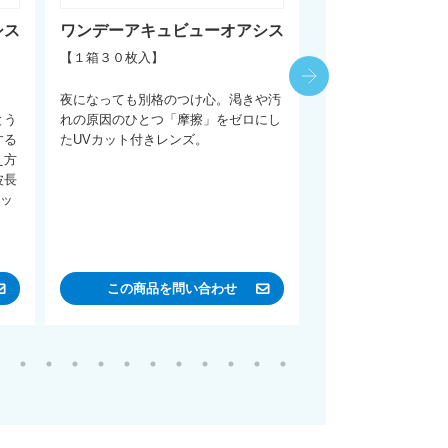
シス
ワンデーアキュビューオアシス
ワンデーアキュ
乱視用
【１箱３０枚入】
<乱視用> 【１箱３
夜になっても別格のつけ心。渇きや汚
とう
れの原因のひとつ「摩擦」をゼロにし
上下のエリアを薄く
する
たUVカット付きレンズ。
ンにより、刺激の少
え方
を追求。涙と一緒に
波長
いベールで包み込む
カッ
この商品を問い合わせ
この商品を