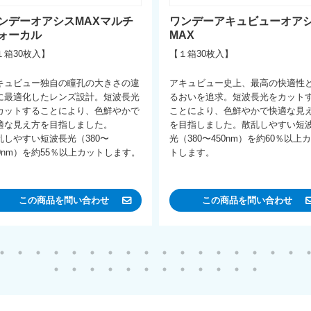
ンデーオアシスMAXマルチ
ワンデーアキュビューオア
ォーカル
MAX
１箱30枚入】
【１箱30枚入】
キュビュー独自の瞳孔の大きさの違
アキュビュー史上、最高の快適性
に最適化したレンズ設計。短波長光
るおいを追求。短波長光をカット
カットすることにより、色鮮やかで
ことにより、色鮮やかで快適な見
適な見え方を目指しました。
を目指しました。散乱しやすい短
乱しやすい短波長光（380〜
光（380〜450nm）を約60％以上
50nm）を約55％以上カットします。
トします。
この商品を問い合わせ
この商品を問い合わせ