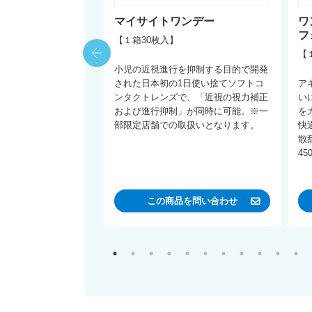
デースマートフォ
マイサイトワンデー
ワ
フ
【１箱30枚入】
】
【
小児の近視進行を抑制する目的で開発
部にいくにつれ、度数
された日本初の1日使い捨てソフトコ
ア
化していくので、パソ
ンタクトレンズで、「近視の視力補正
い
作業に最適なUVカッ
および進行抑制」が同時に可能。※一
を
部限定店舗での取扱いとなります。
快
散
4
を問い合わせ
この商品を問い合わせ